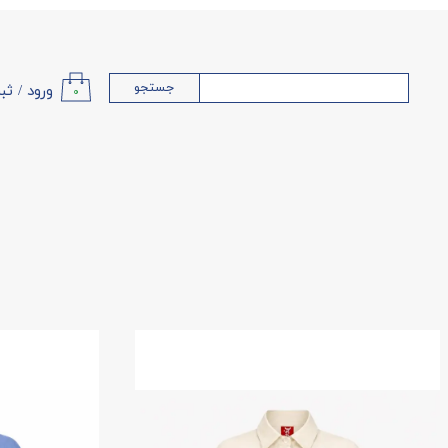
جستجو
ورود
/
ثب
۰
حساب کا
تغییر گذ
سفارشا
خروج از