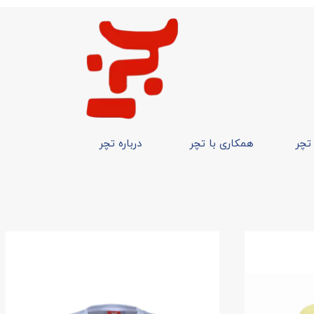
 تچر
همکاری با تچر
درباره تچر