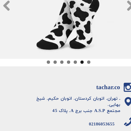
tachar.co
ـ تهران. اتوبان کردستان. اتوبان حکیم. شیخ
بهایی.
مجتمع A.S.P جنب برج A. پلاک 45
02186053655