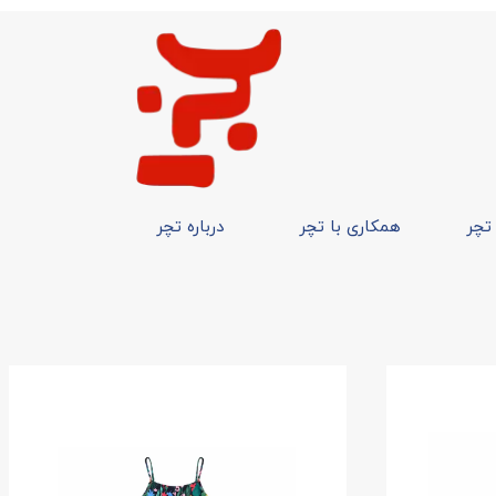
 تچر
همکاری با تچر
درباره تچر