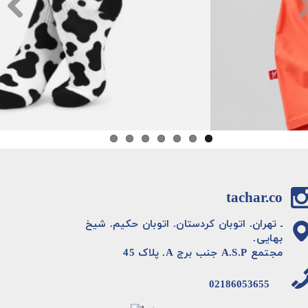
tachar.co
ـ تهران. اتوبان کردستان. اتوبان حکیم. شیخ
بهایی.
مجتمع A.S.P جنب برج A. پلاک 45
02186053655