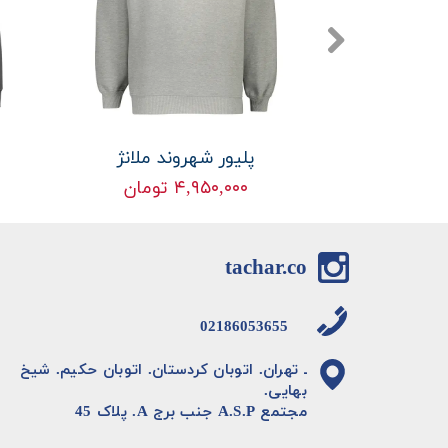
ه زرد
پلیور شهروند ملانژ
۴,۹۵۰,۰۰۰ تومان
tachar.co
02186053655
ـ تهران. اتوبان کردستان. اتوبان حکیم. شیخ
بهایی.
مجتمع A.S.P جنب برج A. پلاک 45