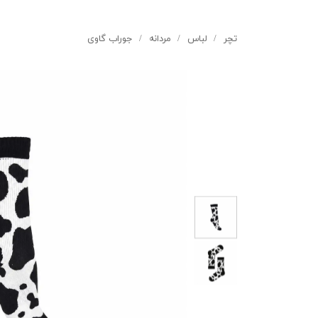
تچر
لباس
مردانه
جوراب گاوی