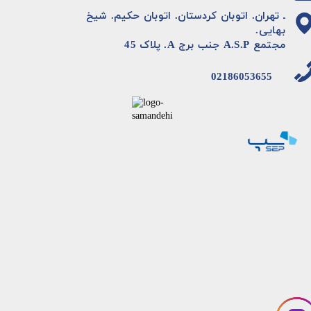
ـ تهران. اتوبان کردستان. اتوبان حکیم. شیخ
بهایی.
مجتمع A.S.P جنب برج A. پلاک 45
02186053655