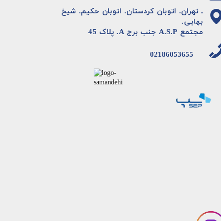
ـ تهران. اتوبان کردستان. اتوبان حکیم. شیخ
بهایی.
مجتمع A.S.P جنب برج A. پلاک 45
02186053655