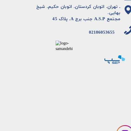
ـ تهران. اتوبان کردستان. اتوبان حکیم. شیخ
بهایی.
مجتمع A.S.P جنب برج A. پلاک 45
02186053655