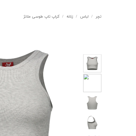
تچر
لباس
زنانه
کراپ تاپ طوسی ملانژ