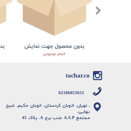
هت نمایش
بدون محصول جهت نمایش
بد
جودی
اتمام موجودی
tachar.co
02186053655
ـ تهران. اتوبان کردستان. اتوبان حکیم. شیخ
بهایی.
مجتمع A.S.P جنب برج A. پلاک 45