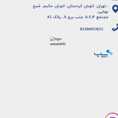
ـ تهران. اتوبان کردستان. اتوبان حکیم. شیخ
بهایی.
مجتمع A.S.P جنب برج A. پلاک 45
02186053655