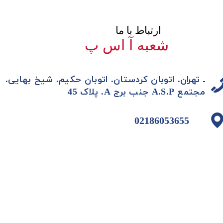
​​​ارتباط با ما
​شعبه آ اس پ
ـ تهران. اتوبان کردستان. اتوبان حکیم. شیخ بهایی.
مجتمع A.S.P جنب برج A. پلاک 45
02186053655